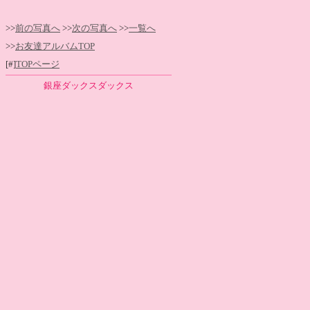
>>
前の写真へ
>>
次の写真へ
>>
一覧へ
>>
お友達アルバムTOP
[#]
TOPページ
銀座ダックスダックス