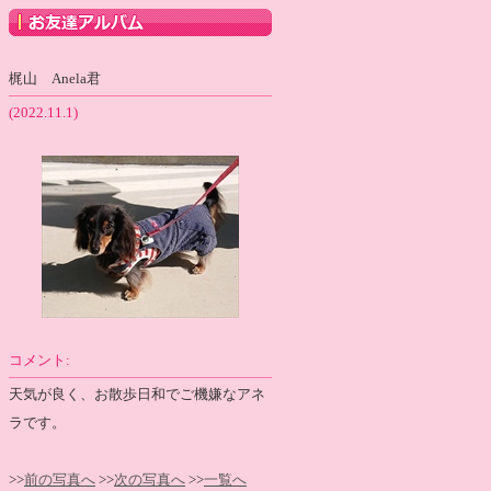
梶山 Anela君
(2022.11.1)
コメント:
天気が良く、お散歩日和でご機嫌なアネ
ラです。
>>
前の写真へ
>>
次の写真へ
>>
一覧へ