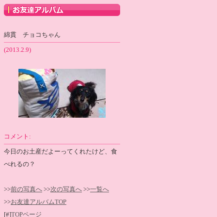
綿貫 チョコちゃん
(2013.2.9)
コメント:
今日のお土産だよーってくれたけど、食
べれるの？
>>
前の写真へ
>>
次の写真へ
>>
一覧へ
>>
お友達アルバムTOP
[#]
TOPページ