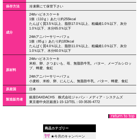
保存方法
冷凍庫にて保管下さい
24thハピネスケーキ
1個（110ｇ）あたり約255kcal
たんぱく質3.5％以上、脂肪17.0％以上、粗繊維1.0％以下、灰分
1.0％以下、水分65.0％以下
成分
24thアニバーサリーパフェ
1個（85ｇ）あたり約183kcal
たんぱく質4.0％以上、脂肪11.0％以上、粗繊維1.0％以下、灰分
1.0％以下、水分60.0％以下
24thハピネスケーキ
米粉、卵、さつまいも、苺、無脂肪牛乳、バター、メープルシロッ
プ、蜂蜜、食紅
原材料
24thアニバーサリーパフェ
小麦粉、米粉、卵、にんじん、無脂肪牛乳、バター、蜂蜜、食紅
原産国
日本
銀座DAXDACHS 株式会社ジャパン・メディア・システムズ
製造販売者
東京都中央区銀座1-15-12/TEL：03-3535-4772
商品カテゴリー
★今月のキャンペーン