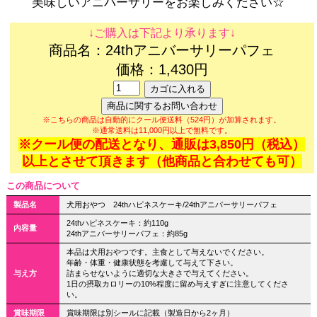
美味しいアニバーサリーをお楽しみください☆
↓ご購入は下記より承ります↓
商品名：24thアニバーサリーパフェ
価格：1,430円
※こちらの商品は自動的にクール便送料（524円）が加算されます。
※通常送料は11,000円以上で無料です。
※クール便の配送となり、通販は3,850円（税込）
以上とさせて頂きます（他商品と合わせても可）
この商品について
製品名
犬用おやつ 24thハピネスケーキ/24thアニバーサリーパフェ
24thハピネスケーキ：約110g
内容量
24thアニバーサリーパフェ：約85g
本品は犬用おやつです。主食として与えないでください。
年齢・体重・健康状態を考慮して与えて下さい。
与え方
詰まらせないように適切な大きさで与えてください。
1日の摂取カロリーの10%程度に留め与えすぎに注意してくださ
い。
賞味期限
賞味期限は別シールに記載（製造日から2ヶ月）