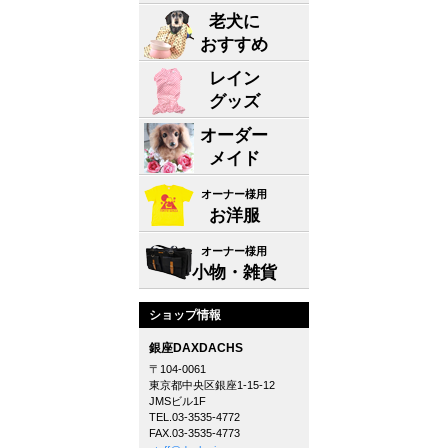
老犬に
おすすめ
レイン
グッズ
オーダー
メイド
オーナー様用
お洋服
オーナー様用
小物・雑貨
ショップ情報
銀座DAXDACHS
〒104-0061
東京都中央区銀座1-15-12
JMSビル1F
TEL.03-3535-4772
FAX.03-3535-4773