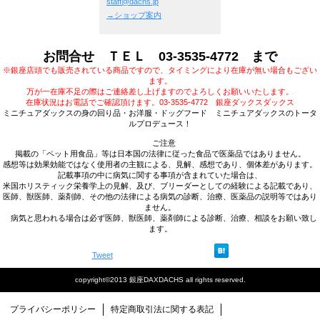
staff@dachs.jp
→ショップ案内
お問合せ ＴＥＬ 03-3535-4772 まで
※銀座店頭でも販売されている商品ですので、タイミングにより在庫が無い場合もござい
ます。
万が一在庫不足の際はご連絡差し上げますのでよろしくお願いいたします。
在庫状況はお電話でご確認頂けます。03-3535-4772 銀座ダックスダックス
ミニチュアダックスの身の回り品・お洋服・ドッグフード ミニチュアダックスのトータ
ルプロデュース！
ご注意
掲載の「ペット用食品」等は日本国の法律に従った食品で医薬品ではありません。
感想等は効果効能ではなく使用者の主観による、見解、感想であり、個体差があります。
記載事項の中に病気に関する事項が含まれていた場合は、
米国ホリスティック栄養学上の見解、及び、ブリーダーとしての経験による記載であり、
医師、獣医師、薬剤師、その他の法律による病気の診断、治療、医薬品の説明等ではあり
ません。
病気と思われる場合は必ず医師、獣医師、薬剤師による診断、治療、相談をお願い致し
ます。
Tweet
copyright©2013 銀座DAXDACHS all rights reserved.
プライバシーポリシー
特定商取引法に関する表記