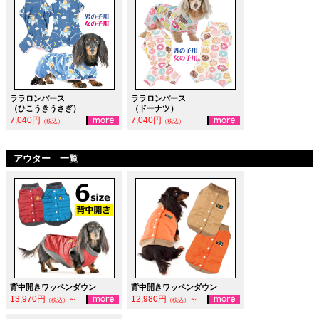
ララロンパース
ララロンパース
（ひこうきうさぎ）
（ドーナツ）
7,040円
7,040円
（税込）
（税込）
アウター 一覧
背中開きワッペンダウン
背中開きワッペンダウン
13,970円
～
12,980円
～
（税込）
（税込）