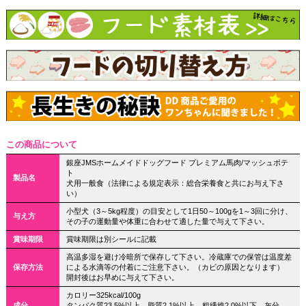
この商品について
銀座JMSホームメイドドッグフード プレミアム馬肉/マッシュポテ
ト
製品名
犬用一般食（法律による規定表示：総合栄養食と共にお与え下さ
い）
小型犬（3～5kg程度）の目安として1日50～100gを1～3回に分け、
与え方
その子の運動量や体重に合わせて適した量で与えて下さい。
賞味期限
賞味期限は別シールに記載
高温多湿を避け冷暗所で保存して下さい。冷蔵庫での保管は温度差
保存方法
による水滴等の付着にご注意下さい。（カビの原因となります）
開封後はお早めに与えて下さい。
カロリー325kcal/100g
成分
タンパク質23.5%以上、脂質2.1%以上、粗繊維2.0%以下、灰分