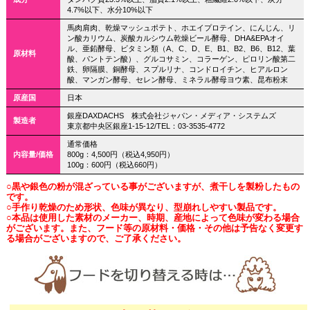
4.7%以下、水分10%以下
馬肉肩肉、乾燥マッシュポテト、ホエイプロテイン、にんじん、リ
ン酸カリウム、炭酸カルシウム乾燥ビール酵母、DHA&EPAオイ
ル、亜鉛酵母、ビタミン類（A、C、D、E、B1、B2、B6、B12、葉
原材料
酸、パントテン酸）、グルコサミン、コラーゲン、ピロリン酸第二
鉄、卵隔膜、銅酵母、スプルリナ、コンドロイチン、ヒアルロン
酸、マンガン酵母、セレン酵母、ミネラル酵母ヨウ素、昆布粉末
原産国
日本
銀座DAXDACHS 株式会社ジャパン・メディア・システムズ
製造者
東京都中央区銀座1-15-12/TEL：03-3535-4772
通常価格
内容量/価格
800g：4,500円（税込4,950円）
100g：600円（税込660円）
○黒や銀色の粉が混ざっている事がございますが、煮干しを製粉したもの
です。
○手作り乾燥のため形状、色味が異なり、型崩れしやすい製品です。
○本品は使用した素材のメーカー、時期、産地によって色味が変わる場合
がございます。また、フード等の原材料・価格・その他は予告なく変更す
る場合がございますので、ご了承ください。