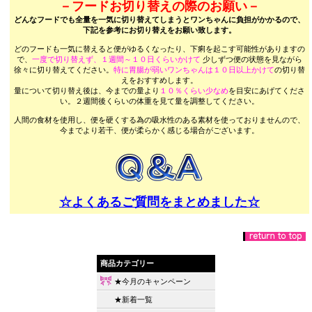
－フードお切り替えの際のお願い－
どんなフードでも全量を一気に切り替えてしまうとワンちゃんに負担がかかるので、
下記を参考にお切り替えをお願い致します。
どのフードも一気に替えると便がゆるくなったり、下痢を起こす可能性がありますの
で、
一度で切り替えず、１週間～１０日くらいかけて
少しずつ便の状態を見ながら
徐々に切り替えてください。
特に胃腸が弱いワンちゃんは１０日以上かけて
の切り替
えをおすすめします。
量について切り替え後は、今までの量より
１０％くらい少なめ
を目安にあげてくださ
い。２週間後くらいの体重を見て量を調整してください。
人間の食材を使用し、便を硬くする為の吸水性のある素材を使っておりませんので、
今までより若干、便が柔らかく感じる場合がございます。
☆よくあるご質問をまとめました☆
商品カテゴリー
★今月のキャンペーン
★新着一覧