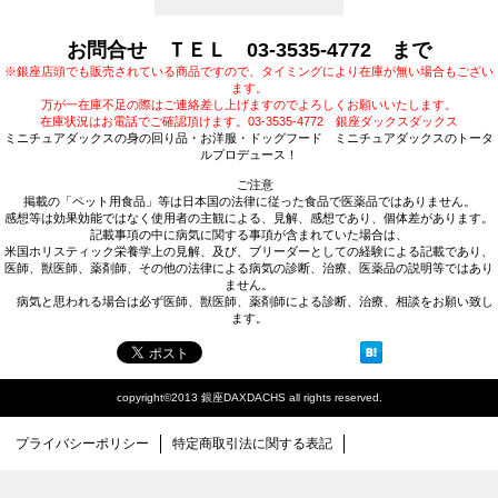
お問合せ ＴＥＬ 03-3535-4772 まで
※銀座店頭でも販売されている商品ですので、タイミングにより在庫が無い場合もござい
ます。
万が一在庫不足の際はご連絡差し上げますのでよろしくお願いいたします。
在庫状況はお電話でご確認頂けます。03-3535-4772 銀座ダックスダックス
ミニチュアダックスの身の回り品・お洋服・ドッグフード ミニチュアダックスのトータ
ルプロデュース！
ご注意
掲載の「ペット用食品」等は日本国の法律に従った食品で医薬品ではありません。
感想等は効果効能ではなく使用者の主観による、見解、感想であり、個体差があります。
記載事項の中に病気に関する事項が含まれていた場合は、
米国ホリスティック栄養学上の見解、及び、ブリーダーとしての経験による記載であり、
医師、獣医師、薬剤師、その他の法律による病気の診断、治療、医薬品の説明等ではあり
ません。
病気と思われる場合は必ず医師、獣医師、薬剤師による診断、治療、相談をお願い致し
ます。
copyright©2013 銀座DAXDACHS all rights reserved.
プライバシーポリシー
特定商取引法に関する表記